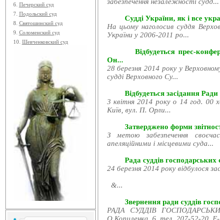
забезпечення незалежності судд...
6.
Печерский суд
7.
Подольский суд
Судді України, як і все укра
8.
Святошинский суд
На цьому наголосив суддя Верхов
9.
Соломенский суд
України у 2006-2011 ро...
10.
Шевченковский суд
Відбудеться прес-конфе
Он...
28 березня 2014 року у Верховном
судді Верховного Су...
Відбудеться засідання Ради
3 квітня 2014 року о 14 год. 00 
Київ, вул. П. Орли...
Затверджено форми звітност
З метою забезпечення своєчас
апеляційними і місцевими суда...
Рада суддів господарських с
24 березня 2014 року відбулося за
&...
Звернення ради суддів госпо
РАДА СУДДІВ ГОСПОДАРСЬКИХ
О.Копиленка, 6, тел. 207-52-20, E-.