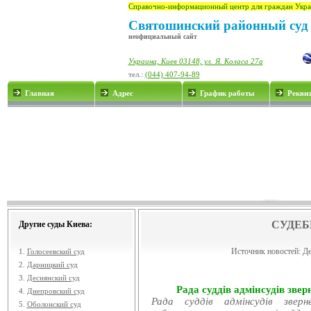
Справочно-информационный центр для граждан Укра
Святошинский районный суд 
неофициальный сайт
Украина, Киев 03148, ул. Я. Коласа 27а
тел.:
(044) 407-94-89
Главная
Адрес
График работы
Рекви
СУДЕБ
Другие суды Киева:
Источник новостей:
Де
1.
Голосеевский суд
2.
Дарницкий суд
3.
Деснянский суд
Рада суддів адмінсудів звер
4.
Днепровский суд
Рада суддів адмінсудів звер
5.
Оболонский суд