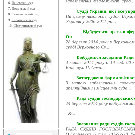
забезпечення незалежності судд...
6.
Печерский суд
7.
Подольский суд
Судді України, як і все укра
8.
Святошинский суд
На цьому наголосив суддя Верхов
9.
Соломенский суд
України у 2006-2011 ро...
10.
Шевченковский суд
Відбудеться прес-конфе
Он...
28 березня 2014 року у Верховном
судді Верховного Су...
Відбудеться засідання Ради
3 квітня 2014 року о 14 год. 00 
Київ, вул. П. Орли...
Затверджено форми звітност
З метою забезпечення своєчас
апеляційними і місцевими суда...
Рада суддів господарських с
24 березня 2014 року відбулося за
&...
Звернення ради суддів госпо
РАДА СУДДІВ ГОСПОДАРСЬКИХ
О.Копиленка, 6, тел. 207-52-20, E-.