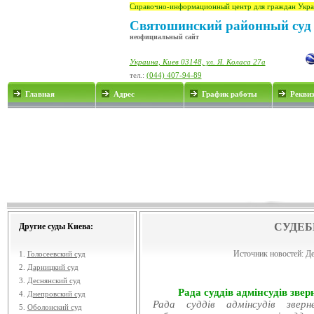
Справочно-информационный центр для граждан Укра
Святошинский районный суд 
неофициальный сайт
Украина, Киев 03148, ул. Я. Коласа 27а
тел.:
(044) 407-94-89
Главная
Адрес
График работы
Рекви
СУДЕБ
Другие суды Киева:
Источник новостей:
Де
1.
Голосеевский суд
2.
Дарницкий суд
3.
Деснянский суд
Рада суддів адмінсудів звер
4.
Днепровский суд
Рада суддів адмінсудів звер
5.
Оболонский суд