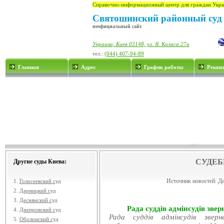
Справочно-информационный центр для граждан Укра
Святошинский районный суд 
неофициальный сайт
Украина, Киев 03148, ул. Я. Коласа 27а
тел.:
(044) 407-94-89
Главная
Адрес
График работы
Рекви
СУДЕБ
Другие суды Киева:
Источник новостей:
Де
1.
Голосеевский суд
2.
Дарницкий суд
3.
Деснянский суд
Рада суддів адмінсудів звер
4.
Днепровский суд
Рада суддів адмінсудів звер
5.
Оболонский суд