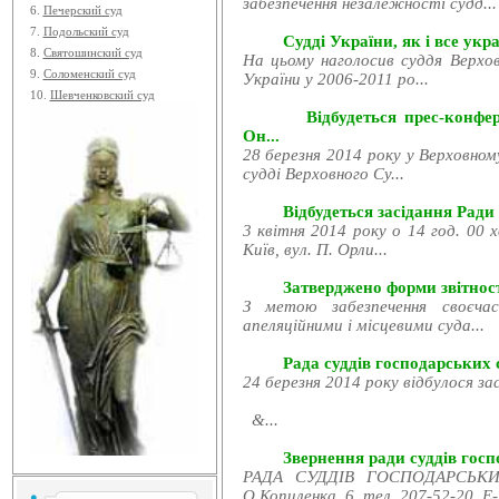
забезпечення незалежності судд...
6.
Печерский суд
7.
Подольский суд
Судді України, як і все укра
8.
Святошинский суд
На цьому наголосив суддя Верхов
9.
Соломенский суд
України у 2006-2011 ро...
10.
Шевченковский суд
Відбудеться прес-конфе
Он...
28 березня 2014 року у Верховном
судді Верховного Су...
Відбудеться засідання Ради
3 квітня 2014 року о 14 год. 00 
Київ, вул. П. Орли...
Затверджено форми звітност
З метою забезпечення своєчас
апеляційними і місцевими суда...
Рада суддів господарських с
24 березня 2014 року відбулося за
&...
Звернення ради суддів госпо
РАДА СУДДІВ ГОСПОДАРСЬКИХ
О.Копиленка, 6, тел. 207-52-20, E-.